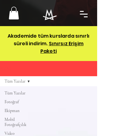
Akademide tüm kurslarda sınırlı
süreli indirim.
Sınırsız Erişim
Paketi
BLOG
Tüm Yazılar
Tüm Yazılar
Fotoğraf
Ekipman
Mobil
Fotoğrafçılık
Video