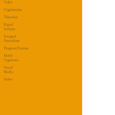
Video
Uygulamalar
Teknoloji
Kişisel
Gelişim
Fotoğraf
Düzenleme
Program/Yazılım
Mobil
Uygulama
Sosyal
Medya
Haber