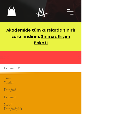
Akademide tüm kurslarda sınırlı
süreli indirim.
Sınırsız Erişim
Paketi
BLOG
Ekipman
Tüm
Yazılar
Fotoğraf
Ekipman
Mobil
Fotoğrafçılık