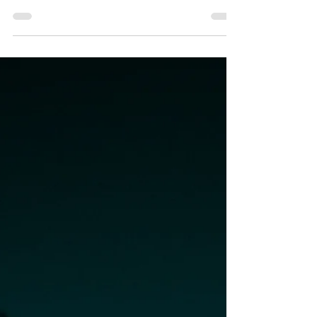
kafanızı karıştıran birçok şey duyuyor
olmanız olasıdır. Bunların çoğunun doğru
olmadığını...