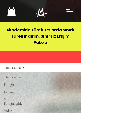
Akademide tüm kurslarda sınırlı
süreli indirim.
Sınırsız Erişim
Paketi
BLOG
Tüm Yazılar
Tüm Yazılar
Fotoğraf
Ekipman
Mobil
Fotoğrafçılık
Video