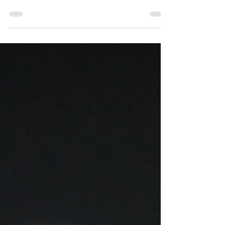
Gece çekimleri şehir ışıkları, araba farları,
sokak lambaları gibi kaynaklar ile
çoğunlukla oldukça estetik fotoğraflar ile
sonuçlanır....