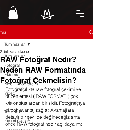
Yazı
Tüm Yazılar
2 dakikada okunur
Tüm Yazılar
RAW Fotoğraf Nedir?
Fotoğraf
Neden RAW Formatında
Ekipman
Fotoğraf Çekmelisin?
Mobil Fotoğrafçılık
Fotoğrafçılıkta raw fotoğraf çekimi ve 
Video
düzenlemesi ( RAW FORMATI ) çok 
Uygulamalar
kritik noktalardan birisidir. Fotoğrafçıya  
birçok avantaj sağlar. Avantajlara 
Teknoloji
detaylı bir şekilde değineceğiz ama  
Kişisel Gelişim
önce RAW fotoğraf nedir açıklayalım: