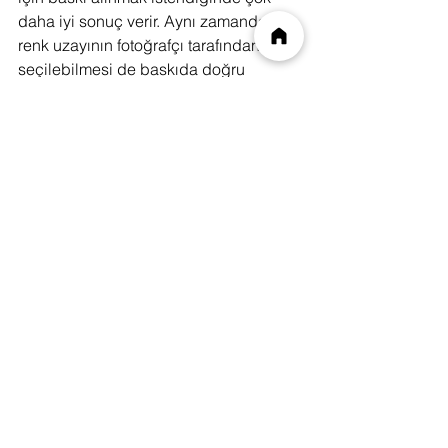
daha iyi sonuç verir. Aynı zamanda 
renk uzayının fotoğrafçı tarafından 
seçilebilmesi de baskıda doğru 
renklere ulaşılacağı anlamına gelir.
10. Verimli İş Akışı:
 Adobe Ligtroom 
gibi fotoğrafçıların sıklıkla tercih ettiği 
programlar RAW formatta görüntüleri 
kolayca işlemek üzerine tasarlanmıştır.
https://www.youtube.com/watch?v=tMzJjQ-
TrUE&t=2s
fotoğrafçılık
fotoğrafdüzenleme
RAW
RAWfotoğraf