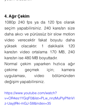
4. Ağır Çekim
1080p 240 fps ya da 120 fps olarak 
seçim yapabilirsiniz. 240 kare/sn size 
daha akıcı ve pürüssüz bir slow motion 
video verecektir fakat boyutu daha 
yüksek olacaktır. 1 dakikalık 120 
kare/sn video ortalama 170 MB, 240 
kare/sn ise 480 MB boyuttadır.
Normal çekim yaparken hızlıca ağır 
çekime geçmek için; kamera 
uygulaması, video bölümünden 
değişim yapabilirsiniz.
https://www.youtube.com/watch?
v=OR4es1YGqF0&list=PLw_nnzMuPlyPNnVI
z-UayjlRki-mGJ-S8&index=35