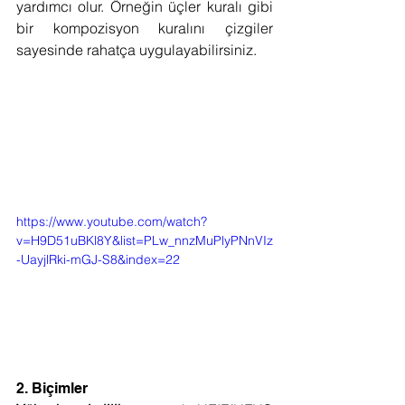
yardımcı olur. Örneğin üçler kuralı gibi 
bir kompozisyon kuralını çizgiler 
sayesinde rahatça uygulayabilirsiniz.
https://www.youtube.com/watch?
v=H9D51uBKl8Y&list=PLw_nnzMuPlyPNnVIz
-UayjlRki-mGJ-S8&index=22
2. Biçimler