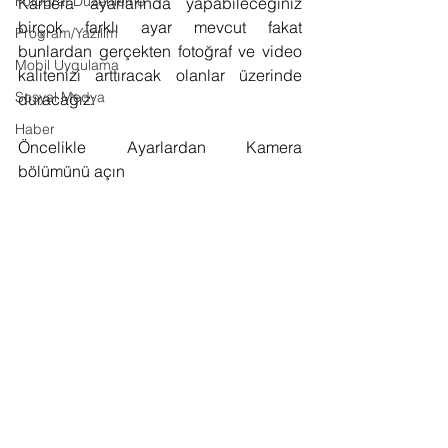
Fotoğraf Düzenleme
Kamera ayarlarında yapabileceğiniz 
birçok farklı ayar mevcut fakat 
Program/Yazılım
bunlardan gerçekten fotoğraf ve video 
Mobil Uygulama
kalitenizi arttıracak olanlar üzerinde 
Sosyal Medya
duracağız:
Haber
Öncelikle Ayarlardan Kamera 
bölümünü açın 