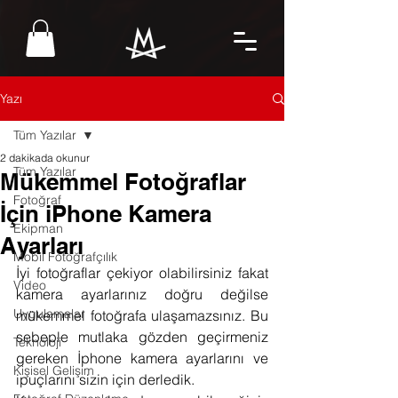
Yazı
Tüm Yazılar
2 dakikada okunur
Tüm Yazılar
Mükemmel Fotoğraflar
Fotoğraf
İçin iPhone Kamera
Ekipman
Ayarları
Mobil Fotoğrafçılık
İyi fotoğraflar çekiyor olabilirsiniz fakat 
Video
kamera ayarlarınız doğru değilse 
Uygulamalar
mükemmel fotoğrafa ulaşamazsınız. Bu 
sebeple mutlaka gözden geçirmeniz 
Teknoloji
gereken İphone kamera ayarlarını ve 
Kişisel Gelişim
ipuçlarını sizin için derledik.