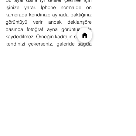
Bu ayar daha iyi selfiler çekmek için 
işinize yarar. İphone normalde ön 
kamerada kendinize aynada baktığınız 
görüntüyü verir ancak deklanşöre 
basınca fotoğraf ayna görüntüsünde 
kaydedilmez. Örneğin kadrajın solunda 
kendinizi çekerseniz, galeride sağda 
görürsünüz.
Bu ayar açıldığında ise galeriye de 
gördüğününüz görüntü kaydedilir.